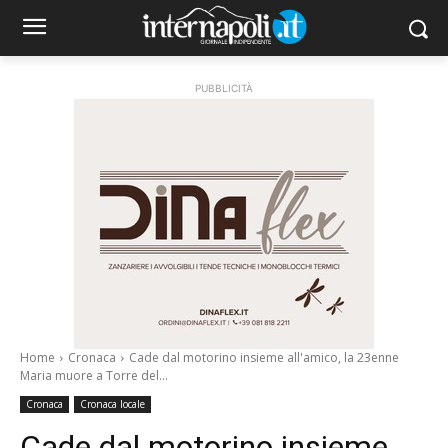
PUBBLICITÀ
Home
Cronaca
Cade dal motorino insieme all'amico, la 23enne
Maria muore a Torre del...
Cronaca
Cronaca locale
Cade dal motorino insieme