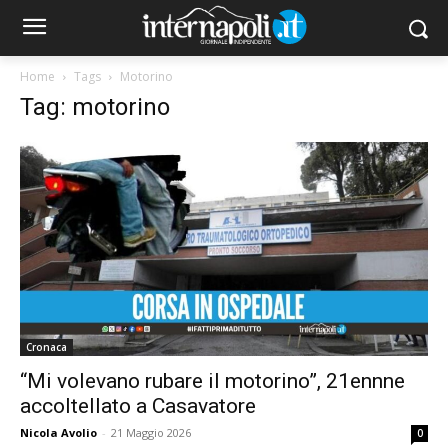
Home
Tags
Motorino
Tag: motorino
Cronaca
“Mi volevano rubare il motorino”, 21ennne
accoltellato a Casavatore
Nicola Avolio
-
21 Maggio 2026
0