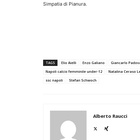
Simpatia di Pianura.
TAGS
Elio Aielli
Enzo Galiano
Giancarlo Padov
Napoli calcio femminile under-12
Natalina Ceraso L
ssc napoli
Stefan Schwoch
Alberto Raucci