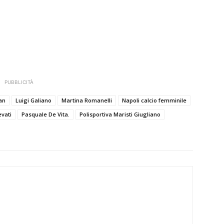
PUBBLICITÀ
an
Luigi Galiano
Martina Romanelli
Napoli calcio femminile
evati
Pasquale De Vita.
Polisportiva Maristi Giugliano