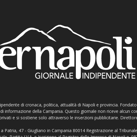
ndipendente di cronaca, politica, attualità di Napoli e provincia. Fondat
ti di informazione della Campania. Questo giornale non riceve alcun c
privati e si sostiene solo attraverso le inserzioni pubblicitarie. Direttor
a Patria, 47 - Giugliano in Campania 80014 Registrazione al Tribunale
ale, Partita I.V.A. e Iscrizione al Registro delle Imprese di Napoli n.