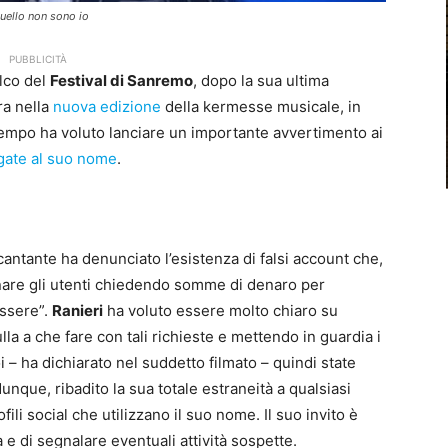
Quello non sono io
PUBBLICITÀ
alco del
Festival di Sanremo
, dopo la sua ultima
ra nella
nuova edizione
della kermesse musicale, in
ttempo ha voluto lanciare un importante avvertimento ai
egate al suo nome
.
 cantante ha denunciato l’esistenza di falsi account che,
nnare gli utenti chiedendo somme di denaro per
essere”.
Ranieri
ha voluto essere molto chiaro su
la a che fare con tali richieste e mettendo in guardia i
i – ha dichiarato nel suddetto filmato – quindi state
 dunque, ribadito la sua totale estraneità a qualsiasi
ili social che utilizzano il suo nome. Il suo invito è
fa e di segnalare eventuali attività sospette.