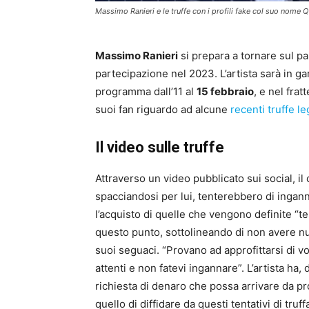
Massimo Ranieri e le truffe con i profili fake col suo nome 
Massimo Ranieri
si prepara a tornare sul p
partecipazione nel 2023. L’artista sarà in ga
programma dall’11 al
15 febbraio
, e nel fra
suoi fan riguardo ad alcune
recenti truffe l
Il video sulle truffe
Attraverso un video pubblicato sui social, il
spacciandosi per lui, tenterebbero di inga
l’acquisto di quelle che vengono definite “t
questo punto, sottolineando di non avere nul
suoi seguaci. “Provano ad approfittarsi di vo
attenti e non fatevi ingannare”. L’artista ha,
richiesta di denaro che possa arrivare da prof
quello di diffidare da questi tentativi di truf