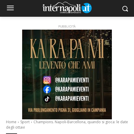
PUBBLICITÀ
Home
Sport
Champions. Napoli-Barcellona, quando si gioca: le date
degli ottavi