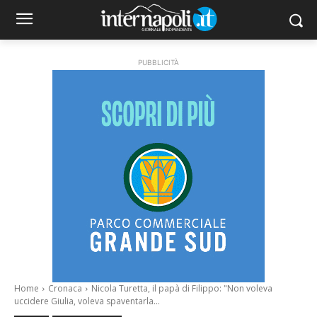
PUBBLICITÀ
Home
Cronaca
Nicola Turetta, il papà di Filippo: "Non voleva
uccidere Giulia, voleva spaventarla...