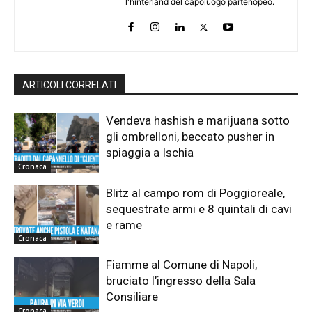
l'hinterland del capoluogo partenopeo.
ARTICOLI CORRELATI
Vendeva hashish e marijuana sotto
gli ombrelloni, beccato pusher in
spiaggia a Ischia
Cronaca
Blitz al campo rom di Poggioreale,
sequestrate armi e 8 quintali di cavi
e rame
Cronaca
Fiamme al Comune di Napoli,
bruciato l’ingresso della Sala
Consiliare
Cronaca