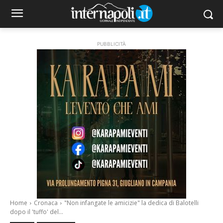
PUBBLICITÀ
Home
Cronaca
"Non infangate le amicizie" la dedica di Balotelli
dopo il 'tuffo' del...