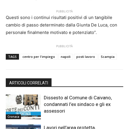
PUBBLICITÀ
Questi sono i continui risultati positivi di un tangibile
cambio di passo determinato dalla Giunta De Luca, con
personale finalmente motivato e potenziato”.
PUBBLICITÀ
TAGS
centro per l'impiego
napoli
posti lavoro
Scampia
ARTICOLI CORRELATI
Dissesto al Comune di Caivano,
condannati l’ex sindaco e gli ex
assessori
Cronaca
Lavori nell’area protetta,