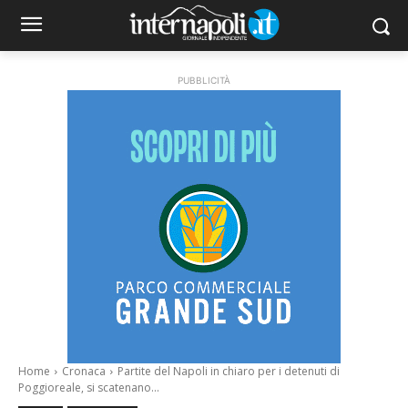
PUBBLICITÀ
Home
Cronaca
Partite del Napoli in chiaro per i detenuti di
Poggioreale, si scatenano...