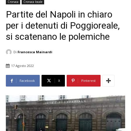
Cronaca
Cronaca locale
Partite del Napoli in chiaro
per i detenuti di Poggioreale,
si scatenano le polemiche
Di
Francesca Mainardi
17 Agosto 2022
Facebook
X
Pinterest