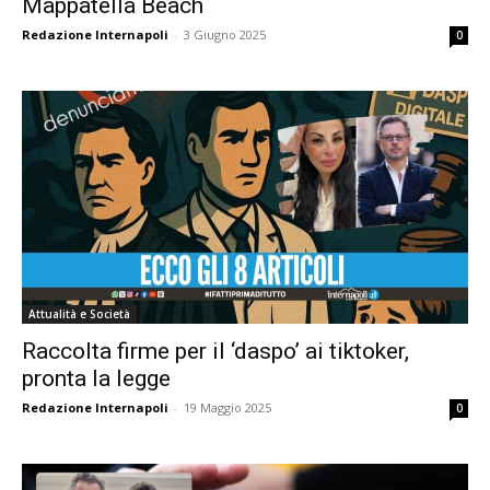
Mappatella Beach
Redazione Internapoli
-
3 Giugno 2025
0
Attualità e Società
Raccolta firme per il ‘daspo’ ai tiktoker,
pronta la legge
Redazione Internapoli
-
19 Maggio 2025
0