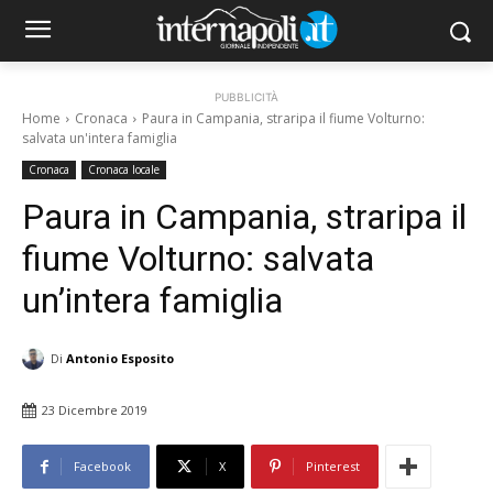
PUBBLICITÀ
Home
Cronaca
Paura in Campania, straripa il fiume Volturno:
salvata un'intera famiglia
Cronaca
Cronaca locale
Paura in Campania, straripa il
fiume Volturno: salvata
un’intera famiglia
Di
Antonio Esposito
23 Dicembre 2019
Facebook
X
Pinterest