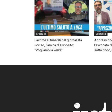
Cronaca
Cronaca
Lacrime ai funerali del giornalista
Aggressione
ucciso, l’amica di Esposito:
l’avvocato d
“Vogliamo la verità”
sotto choc, i