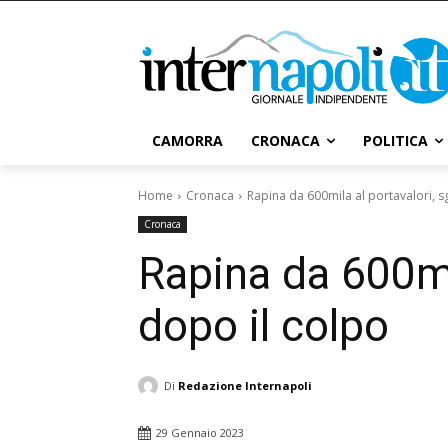
CAMORRA
CRONACA
POLITICA
Home
Cronaca
Rapina da 600mila al portavalori, 
Cronaca
Rapina da 600mi
dopo il colpo
Di
Redazione Internapoli
29 Gennaio 2023