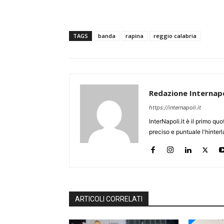
TAGS
banda
rapina
reggio calabria
Redazione Internapo
https://internapoli.it
InterNapoli.it è il primo qu
preciso e puntuale l'hinte
ARTICOLI CORRELATI