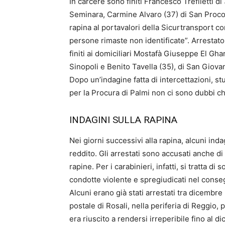
In carcere sono finiti Francesco Trefiletti d
Seminara, Carmine Alvaro (37) di San Procopi
rapina al portavalori della Sicurtransport 
persone rimaste non identificate”. Arresta
finiti ai domiciliari Mostafà Giuseppe El Gha
Sinopoli e Benito Tavella (35), di San Giovan
Dopo un’indagine fatta di intercettazioni, st
per la Procura di Palmi non ci sono dubbi ch
INDAGINI SULLA RAPINA
Nei giorni successivi alla rapina, alcuni ind
reddito. Gli arrestati sono accusati anche di 
rapine. Per i carabinieri, infatti, si tratta di 
condotte violente e spregiudicati nel consegu
Alcuni erano già stati arrestati tra dicembre
postale di Rosali, nella periferia di Reggio, 
era riuscito a rendersi irreperibile fino al 