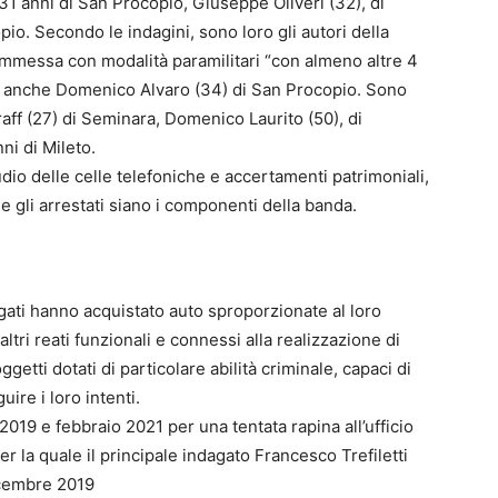
i 31 anni di San Procopio, Giuseppe Oliveri (32), di
o. Secondo le indagini, sono loro gli autori della
commessa con modalità paramilitari “con almeno altre 4
to anche Domenico Alvaro (34) di San Procopio. Sono
raff (27) di Seminara, Domenico Laurito (50), di
ni di Mileto.
udio delle celle telefoniche e accertamenti patrimoniali,
e gli arrestati siano i componenti della banda.
agati hanno acquistato auto sproporzionate al loro
altri reati funzionali e connessi alla realizzazione di
soggetti dotati di particolare abilità criminale, capaci di
ire i loro intenti.
 2019 e febbraio 2021 per una tentata rapina all’ufficio
per la quale il principale indagato Francesco Trefiletti
dicembre 2019