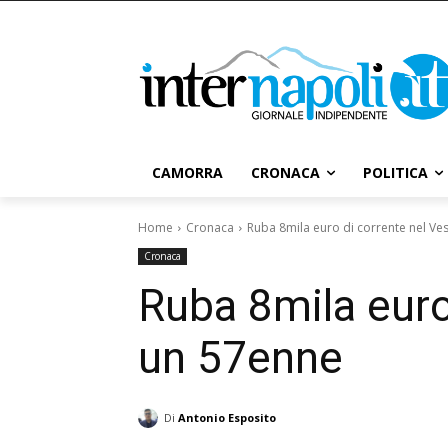
CAMORRA
CRONACA
POLITICA
Home
Cronaca
Ruba 8mila euro di corrente nel Ve
Cronaca
Ruba 8mila euro
un 57enne
Di
Antonio Esposito