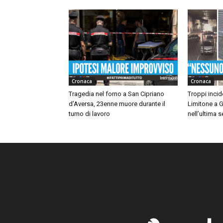
Cronaca
Cronaca
Tragedia nel forno a San Cipriano
Troppi incide
d’Aversa, 23enne muore durante il
Limitone a G
turno di lavoro
nell’ultima 