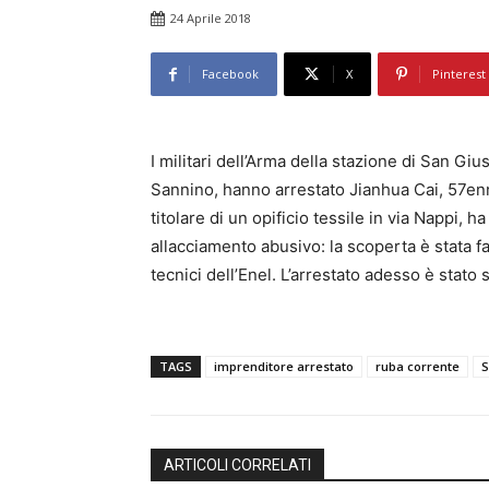
24 Aprile 2018
Facebook
X
Pinterest
I militari dell’Arma della stazione di San G
Sannino, hanno arrestato Jianhua Cai, 57enne
titolare di un opificio tessile in via Nappi, 
allacciamento abusivo: la scoperta è stata fa
tecnici dell’Enel. L’arrestato adesso è stato s
TAGS
imprenditore arrestato
ruba corrente
S
ARTICOLI CORRELATI