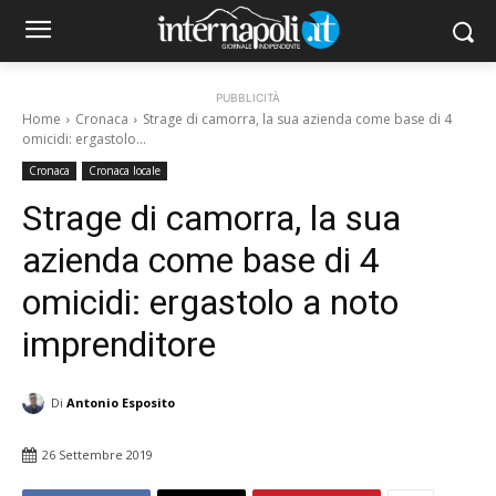
PUBBLICITÀ
Home
Cronaca
Strage di camorra, la sua azienda come base di 4
omicidi: ergastolo...
Cronaca
Cronaca locale
Strage di camorra, la sua
azienda come base di 4
omicidi: ergastolo a noto
imprenditore
Di
Antonio Esposito
26 Settembre 2019