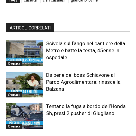
TAGS
Caserta
clan Casalesi
giancarlo iovine
ARTICOLI CORRELATI
Scivola sul fango nel cantiere della
Metro e batte la testa, 45enne in
ospedale
Cronaca
Da bene del boss Schiavone al
Parco Agroalimentare: rinasce la
Balzana
Cronaca
Tentano la fuga a bordo dell’Honda
Sh, presi 2 pusher di Giugliano
Cronaca