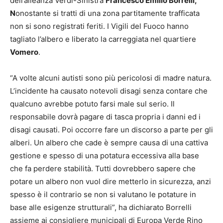
dell’alleanza Verdi-Sinistra
Francesco Emilio Borrelli,
N
onostante si tratti di una zona partitamente trafficata
non si sono registrati feriti. I Vigili del Fuoco hanno
tagliato l’albero e liberato la carreggiata nel quartiere
Vomero
.
“A volte alcuni autisti sono più pericolosi di madre natura.
L’incidente ha causato notevoli disagi senza contare che
qualcuno avrebbe potuto farsi male sul serio. Il
responsabile dovrà pagare di tasca propria i danni ed i
disagi causati. Poi occorre fare un discorso a parte per gli
alberi. Un albero che cade è sempre causa di una cattiva
gestione e spesso di una potatura eccessiva alla base
che fa perdere stabilità. Tutti dovrebbero sapere che
potare un albero non vuol dire metterlo in sicurezza, anzi
spesso è il contrario se non si valutano le potature in
base alle esigenze strutturali”, ha dichiarato Borrelli
assieme ai consigliere municipali di Europa Verde Rino