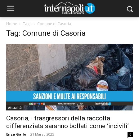
Home
Tags
Comune di Casoria
Tag: Comune di Casoria
Attualità
Casoria, i trasgressori della raccolta
differenziata saranno bollati come ‘incivili’
Enza Gallo
-
21 Marzo 2025
0