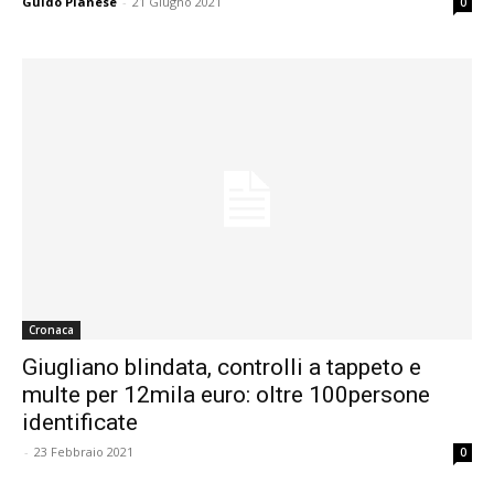
Guido Pianese
-
21 Giugno 2021
0
Cronaca
Giugliano blindata, controlli a tappeto e
multe per 12mila euro: oltre 100persone
identificate
-
23 Febbraio 2021
0