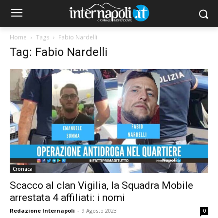
Home
Tags
Fabio Nardelli
Tag: Fabio Nardelli
Cronaca
Scacco al clan Vigilia, la Squadra Mobile
arrestata 4 affiliati: i nomi
Redazione Internapoli
-
9 Agosto 2023
0