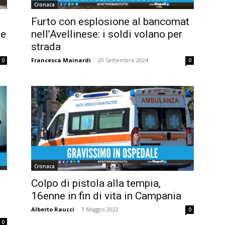
Cronaca
Furto con esplosione al bancomat
ue
nell’Avellinese: i soldi volano per
strada
Francesca Mainardi
-
20 Settembre 2024
0
0
Cronaca
Colpo di pistola alla tempia,
16enne in fin di vita in Campania
Alberto Raucci
-
3 Maggio 2022
0
0