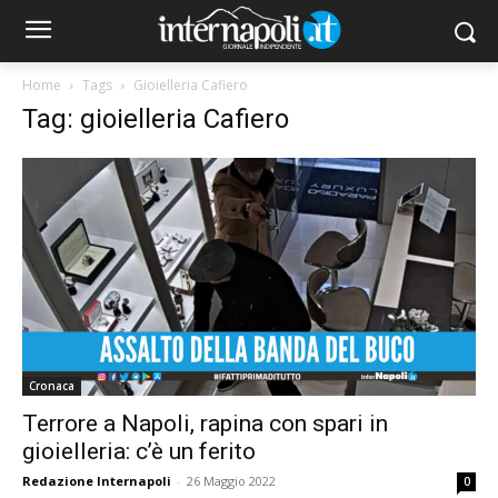
Home
Tags
Gioielleria Cafiero
Tag: gioielleria Cafiero
Cronaca
Terrore a Napoli, rapina con spari in
gioielleria: c’è un ferito
Redazione Internapoli
-
26 Maggio 2022
0