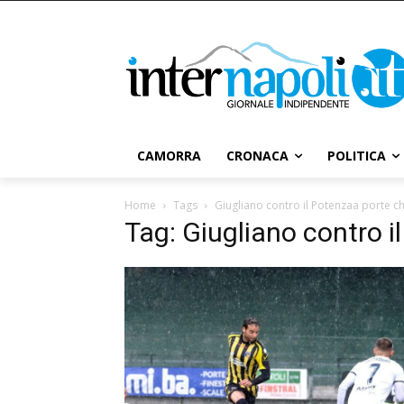
CAMORRA
CRONACA
POLITICA
Home
Tags
Giugliano contro il Potenzaa porte c
Tag: Giugliano contro i