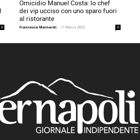
Omicidio Manuel Costa: lo chef
l
dei vip ucciso con uno sparo fuori
al ristorante
Francesca Mainardi
-
11 Marzo 2023
0
0