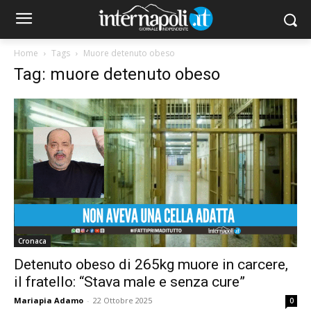
Home
Tags
Muore detenuto obeso
Tag: muore detenuto obeso
Cronaca
Detenuto obeso di 265kg muore in carcere,
il fratello: “Stava male e senza cure”
Mariapia Adamo
-
22 Ottobre 2025
0