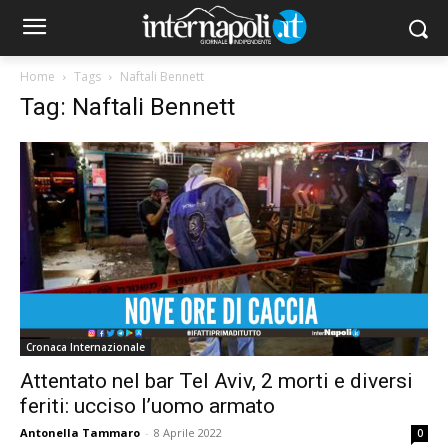
Home
Tags
Naftali Bennett
Tag: Naftali Bennett
Cronaca Internazionale
Attentato nel bar Tel Aviv, 2 morti e diversi
feriti: ucciso l’uomo armato
Antonella Tammaro
-
8 Aprile 2022
0