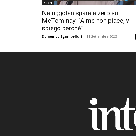
Sport
Nainggolan spara a zero su
McTominay: “A me non piace, vi
spiego perché”
Domenico Sgambelluri
-
11 Settembre 2025