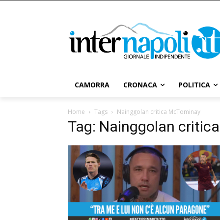
CAMORRA
CRONACA
POLITICA
Home
Tags
Nainggolan critica McTominay
Tag: Nainggolan criti