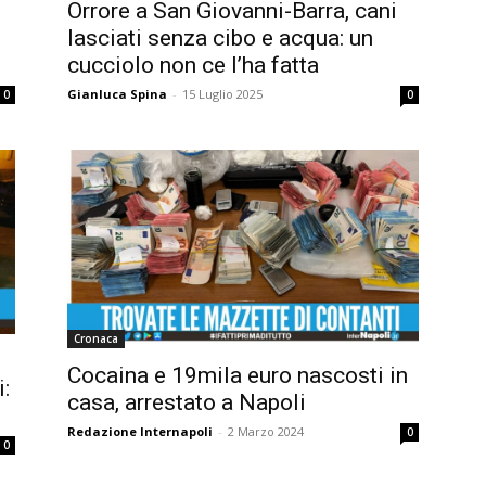
Orrore a San Giovanni-Barra, cani
lasciati senza cibo e acqua: un
cucciolo non ce l’ha fatta
Gianluca Spina
-
15 Luglio 2025
0
0
Cronaca
Cocaina e 19mila euro nascosti in
:
casa, arrestato a Napoli
Redazione Internapoli
-
2 Marzo 2024
0
0