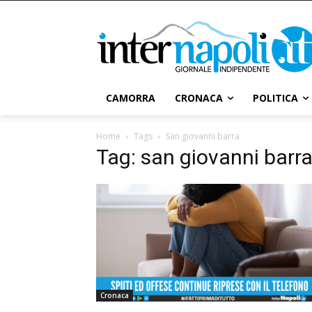
CAMORRA
CRONACA
POLITICA
Home
Tags
San giovanni barra
Tag: san giovanni barr
Cronaca