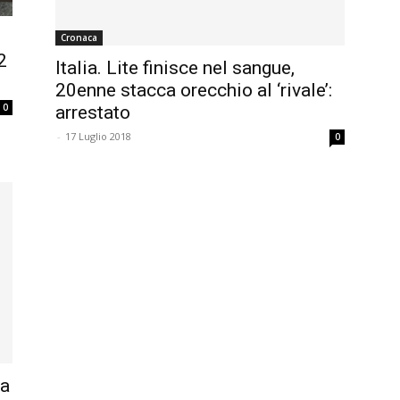
Cronaca
2
Italia. Lite finisce nel sangue,
20enne stacca orecchio al ‘rivale’:
0
arrestato
-
17 Luglio 2018
0
ea