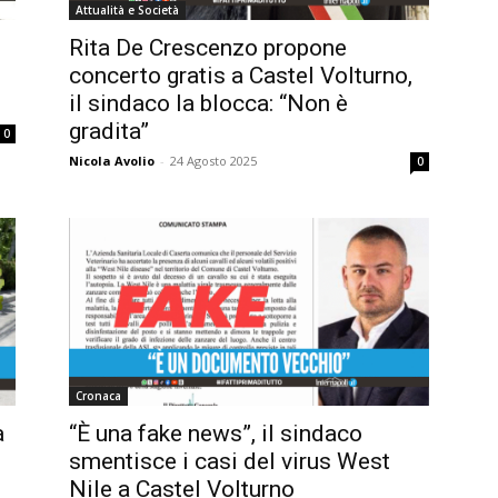
Attualità e Società
Rita De Crescenzo propone
concerto gratis a Castel Volturno,
il sindaco la blocca: “Non è
gradita”
0
Nicola Avolio
-
24 Agosto 2025
0
Cronaca
a
“È una fake news”, il sindaco
smentisce i casi del virus West
Nile a Castel Volturno