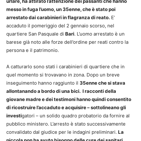
urlare, ha attirato l’attenzione dei passanti che hanno
messo in fuga l’uomo, un 35enne, che è stato poi
arrestato dai carabinieri in flagranza di reato.
E’
accaduto il pomeriggio del 2 gennaio scorso, nel
quartiere San Pasquale di
Bari
. L’uomo arrestato è un
barese già noto alle forze dell’ordine per reati contro la
persona e il patrimonio.
A catturarlo sono stati i carabinieri di quartiere che in
quel momento si trovavano in zona. Dopo un breve
inseguimento hanno raggiunto il
35enne che si stava
allontanando a bordo di una bici.
I racconti della
giovane madre e dei testimoni hanno quindi consentito
di ricostruire l’accaduto e acquisire – sottolineano gli
investi
gatori – un solido quadro probatorio da fornire al
pubblico ministero. L’arresto è stato successivamente
convalidato dal giudice per le indagini preliminari.
La
piccola non ha avuto bisogno delle cure dei sanitari.