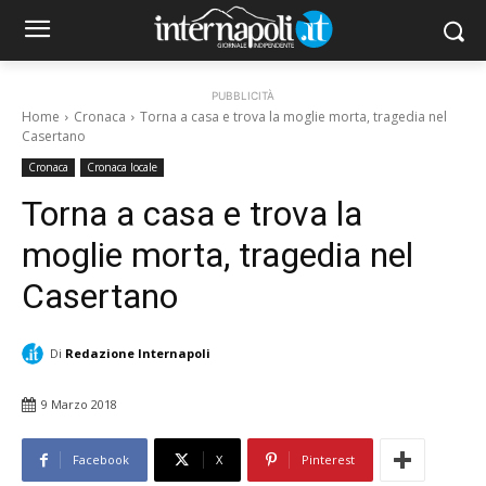
PUBBLICITÀ
Home
Cronaca
Torna a casa e trova la moglie morta, tragedia nel
Casertano
Cronaca
Cronaca locale
Torna a casa e trova la
moglie morta, tragedia nel
Casertano
Di
Redazione Internapoli
9 Marzo 2018
Facebook
X
Pinterest