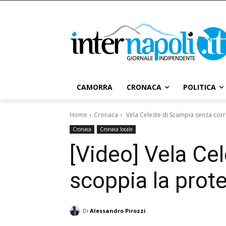
CAMORRA
CRONACA
POLITICA
Home
Cronaca
Vela Celeste di Scampia senza corre
Cronaca
Cronaca locale
[Video] Vela Ce
scoppia la prot
Di
Alessandro Pirozzi