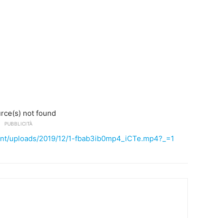
rce(s) not found
PUBBLICITÀ
content/uploads/2019/12/1-fbab3ib0mp4_iCTe.mp4?_=1
 diminuire il volume.