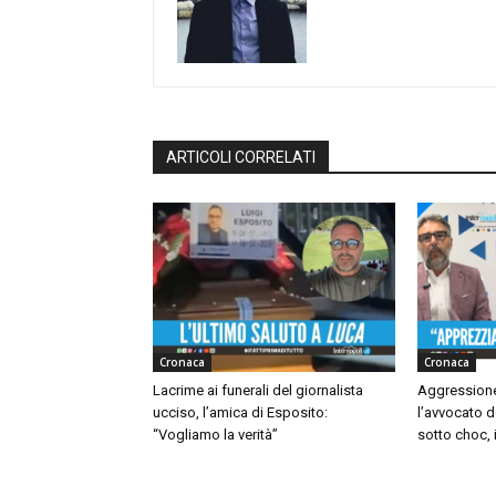
ARTICOLI CORRELATI
Cronaca
Cronaca
Lacrime ai funerali del giornalista
Aggressione
ucciso, l’amica di Esposito:
l’avvocato d
“Vogliamo la verità”
sotto choc, i