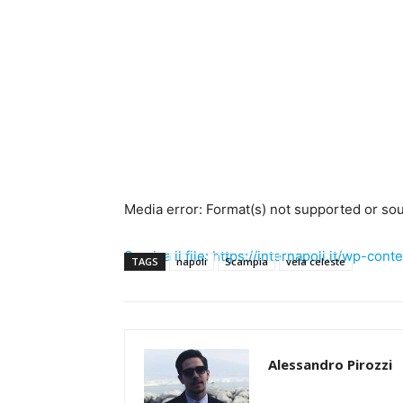
Media error: Format(s) not supported or sou
Scarica il file: https://internapoli.it/wp-
TAGS
napoli
Scampia
vela celeste
00:00
Alessandro Pirozzi
Usa i tasti freccia su/giù per aumentare o