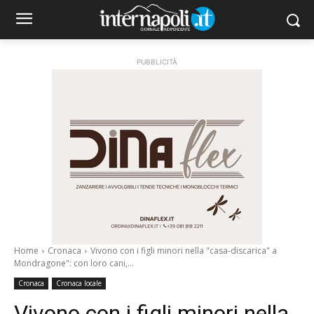
PUBBLICITÀ
Home
Cronaca
Vivono con i figli minori nella "casa-discarica" a
Mondragone": con loro cani,...
Cronaca
Cronaca locale
Vivono con i figli minori nella