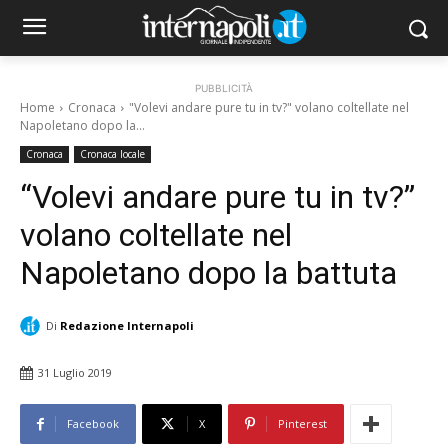
PUBBLICITÀ
Home
Cronaca
"Volevi andare pure tu in tv?" volano coltellate nel
Napoletano dopo la...
Cronaca
Cronaca locale
“Volevi andare pure tu in tv?”
volano coltellate nel
Napoletano dopo la battuta
Di
Redazione Internapoli
31 Luglio 2019
Facebook
X
Pinterest