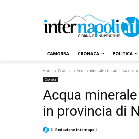
CAMORRA
CRONACA
POLITICA
Home
Cronaca
Acqua minerale contaminata dai topi
Cronaca
Acqua minerale 
in provincia di
Di
Redazione Internapoli