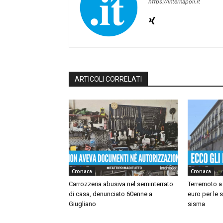
https://internapoli.it
ARTICOLI CORRELATI
Cronaca
Cronaca
Carrozzeria abusiva nel seminterrato
Terremoto a 
di casa, denunciato 60enne a
euro per le 
Giugliano
sisma