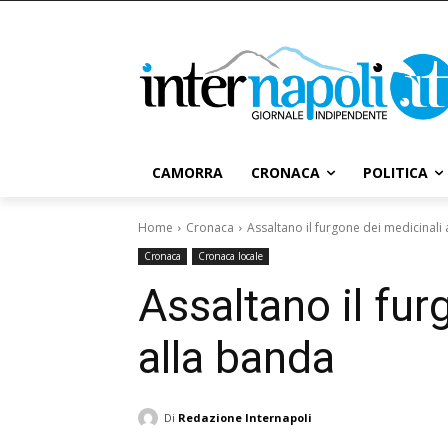
CAMORRA
CRONACA
POLITICA
Home
Cronaca
Assaltano il furgone dei medicinali
Cronaca
Cronaca locale
Assaltano il fu
alla banda
Di
Redazione Internapoli