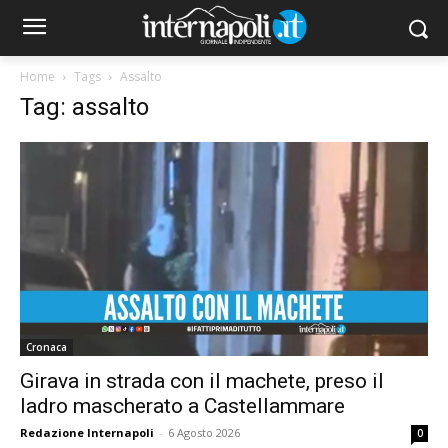
Home
Tags
Assalto
Tag: assalto
Cronaca
Girava in strada con il machete, preso il
ladro mascherato a Castellammare
Redazione Internapoli
-
6 Agosto 2026
0