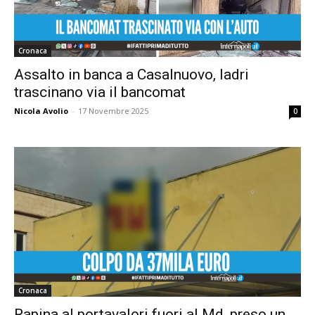
Cronaca
Assalto in banca a Casalnuovo, ladri
trascinano via il bancomat
Nicola Avolio
-
17 Novembre 2025
0
Cronaca
Rapina al portavalori fuori al Md, preso un