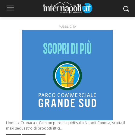
PUBBLICITÀ
Home
Cronaca
Camion perde liquidi sulla Napoli-Canosa, scatta il
maxi sequestro di prodotti ittici...