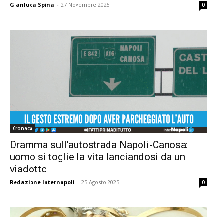
Gianluca Spina
-
27 Novembre 2025
0
Cronaca
Dramma sull’autostrada Napoli-Canosa:
uomo si toglie la vita lanciandosi da un
viadotto
Redazione Internapoli
-
25 Agosto 2025
0