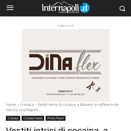
PUBBLICITÀ
Home
Cronaca
Vestiti intrisi di cocaina, a Marano la raffineria dei
narcos: così Napoli...
Cronaca
Cronaca locale
Primo Piano
Vestiti intrisi di cocaina, a