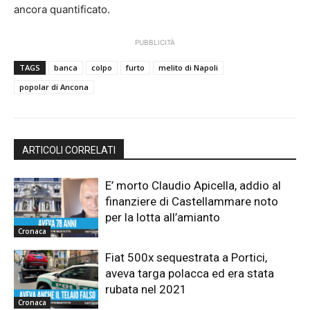
ancora quantificato.
PUBBLICITÀ
TAGS
banca
colpo
furto
melito di Napoli
popolar di Ancona
ARTICOLI CORRELATI
E’ morto Claudio Apicella, addio al
finanziere di Castellammare noto
per la lotta all’amianto
Cronaca
Fiat 500x sequestrata a Portici,
aveva targa polacca ed era stata
rubata nel 2021
Cronaca