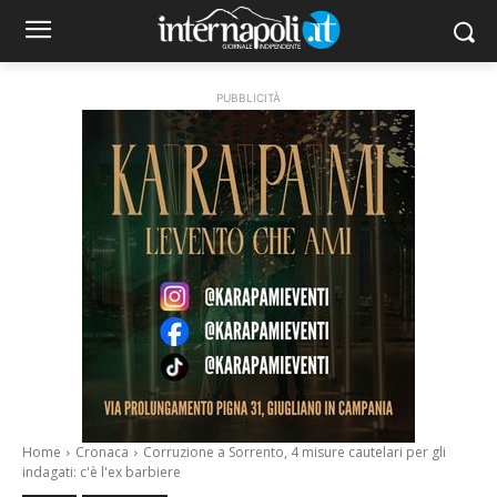
PUBBLICITÀ
Home
Cronaca
Corruzione a Sorrento, 4 misure cautelari per gli
indagati: c'è l'ex barbiere