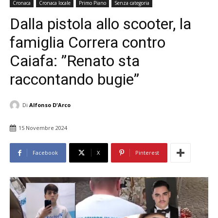
Cronaca
Cronaca locale
Primo Piano
Senza categoria
Dalla pistola allo scooter, la
famiglia Correra contro
Caiafa: ”Renato sta
raccontando bugie”
Di
Alfonso D'Arco
15 Novembre 2024
Facebook
X
Pinterest