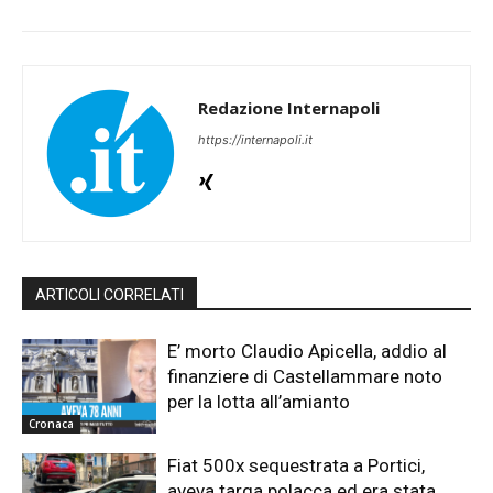
Redazione Internapoli
https://internapoli.it
ARTICOLI CORRELATI
E’ morto Claudio Apicella, addio al
finanziere di Castellammare noto
per la lotta all’amianto
Cronaca
Fiat 500x sequestrata a Portici,
aveva targa polacca ed era stata