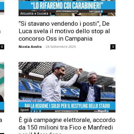
Attualità e Società
“Si stavano vendendo i posti”, De
a
Luca svela il motivo dello stop al
concorso Oss in Campania
Nicola Avolio
-
24 Settembre 2025
0
0
Sport
a
È già campagne elettorale, accordo
da 150 milioni tra Fico e Manfredi