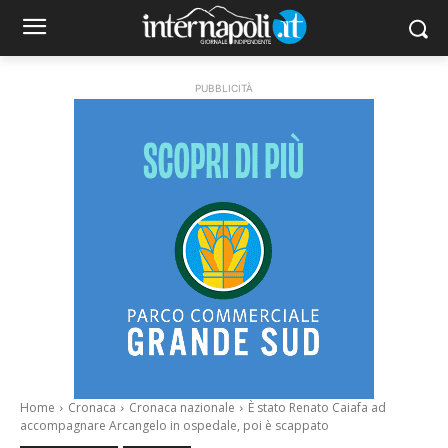
PUBBLICITÀ
Home
Cronaca
Cronaca nazionale
È stato Renato Caiafa ad
accompagnare Arcangelo in ospedale, poi è scappato