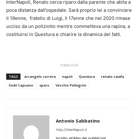
InterNapoli, Renato cerca riparo dalla parente che abita a
poca distanza dall’ospedale. Sarà proprio lei a convincere
il 19enne, fratello di Luigi, il 17enne che nel 2020 rimase
ucciso da un poliziotto mentre commetteva una rapina, a
costituirsi in Questura e chiarire la dinamica dei fatti.
PUBBLICITÀ
TAGS
arcangelo correra
napoli
Questura
renato caiafa
Sedil Capuano
sparo
Vecchio Pellegrini
Antonio Sabbatino
http://InterNapoli.it
Iscritto all'Albo dei pubblicisti