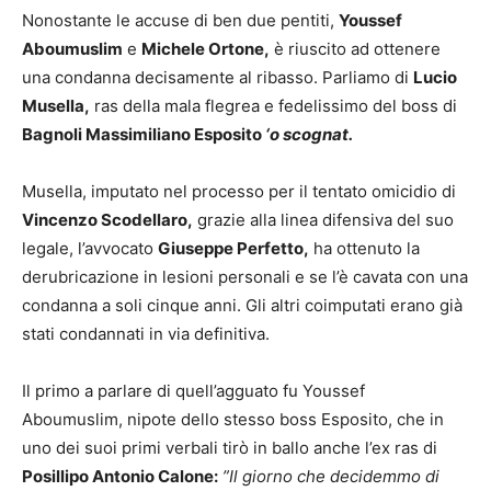
Nonostante le accuse di ben due pentiti,
Youssef
Aboumuslim
e
Michele Ortone,
è riuscito ad ottenere
una condanna decisamente al ribasso. Parliamo di
Lucio
Musella,
ras della mala flegrea e fedelissimo del boss di
Bagnoli Massimiliano Esposito
‘o scognat.
Musella, imputato nel processo per il tentato omicidio di
Vincenzo Scodellaro,
grazie alla linea difensiva del suo
legale, l’avvocato
Giuseppe Perfetto,
ha ottenuto la
derubricazione in lesioni personali e se l’è cavata con una
condanna a soli cinque anni. Gli altri coimputati erano già
stati condannati in via definitiva.
Il primo a parlare di quell’agguato fu Youssef
Aboumuslim, nipote dello stesso boss Esposito, che in
uno dei suoi primi verbali tirò in ballo anche l’ex ras di
Posillipo Antonio Calone:
”Il giorno che decidemmo di