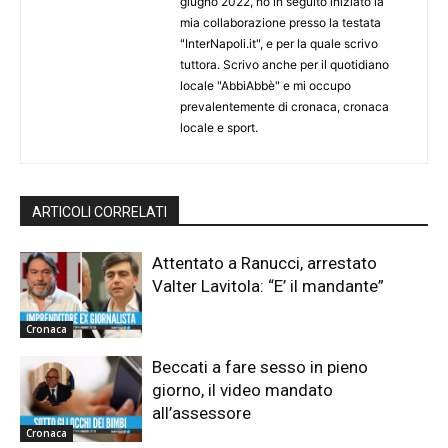
giugno 2022, ho in seguito iniziato la
mia collaborazione presso la testata
"InterNapoli.it", e per la quale scrivo
tuttora. Scrivo anche per il quotidiano
locale "AbbiAbbè" e mi occupo
prevalentemente di cronaca, cronaca
locale e sport.
ARTICOLI CORRELATI
Attentato a Ranucci, arrestato
Valter Lavitola: “E’ il mandante”
Cronaca
Beccati a fare sesso in pieno
giorno, il video mandato
all’assessore
Cronaca