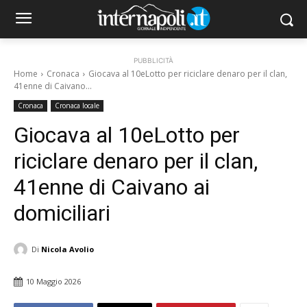
PUBBLICITÀ
Home
Cronaca
Giocava al 10eLotto per riciclare denaro per il clan,
41enne di Caivano...
Cronaca
Cronaca locale
Giocava al 10eLotto per
riciclare denaro per il clan,
41enne di Caivano ai
domiciliari
Di
Nicola Avolio
10 Maggio 2026