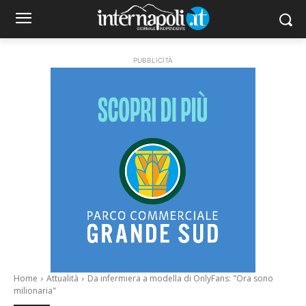
PUBBLICITÀ
Home
Attualità
Da infermiera a modella di OnlyFans: "Ora sono
milionaria"