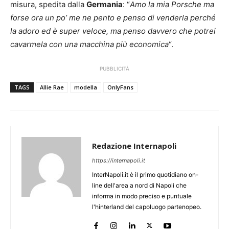
misura, spedita dalla
Germania
: “
Amo la mia Porsche ma
forse ora un po’ me ne pento e penso di venderla perché
la adoro ed è super veloce, ma penso davvero che potrei
cavarmela con una macchina più economica
“.
PUBBLICITÀ
TAGS
Allie Rae
modella
OnlyFans
Redazione Internapoli
https://internapoli.it
InterNapoli.it è il primo quotidiano on-
line dell'area a nord di Napoli che
informa in modo preciso e puntuale
l'hinterland del capoluogo partenopeo.