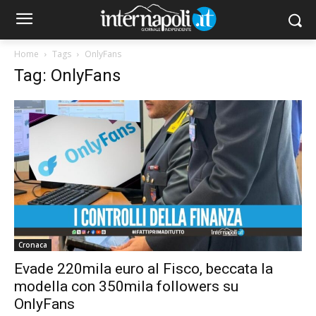
Home
Tags
OnlyFans
Tag: OnlyFans
Cronaca
Evade 220mila euro al Fisco, beccata la
modella con 350mila followers su
OnlyFans