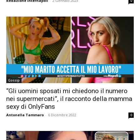
Redazione Internapoli
-
2 Gennaio 2023
0
Gossip
“Gli uomini sposati mi chiedono il numero
nei supermercati”, il racconto della mamma
sexy di OnlyFans
Antonella Tammaro
-
6 Dicembre 2022
0