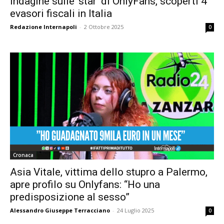
Indagine sulle ‘star’ di OnlyFans, scoperti 4
evasori fiscali in Italia
Redazione Internapoli
-
2 Ottobre 2025
0
Cronaca
Asia Vitale, vittima dello stupro a Palermo,
apre profilo su Onlyfans: “Ho una
predisposizione al sesso”
Alessandro Giuseppe Terracciano
-
24 Luglio 2025
0