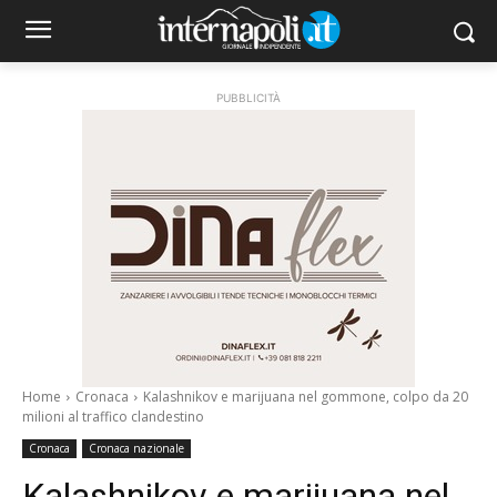
PUBBLICITÀ
Home
Cronaca
Kalashnikov e marijuana nel gommone, colpo da 20
milioni al traffico clandestino
Cronaca
Cronaca nazionale
Kalashnikov e marijuana nel