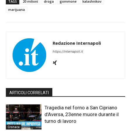
TAGS
20 milioni
droga
gommone
kalashnikov
marijuana
Redazione Internapoli
https://internapoli.it
ARTICOLI CORRELATI
Tragedia nel forno a San Cipriano
d’Aversa, 23enne muore durante il
turno di lavoro
Cronaca