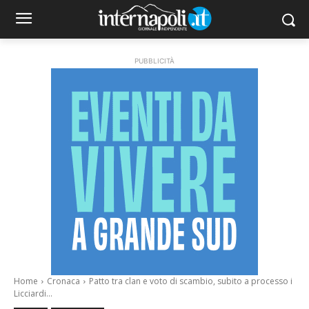
PUBBLICITÀ
Home
Cronaca
Patto tra clan e voto di scambio, subito a processo i
Licciardi...